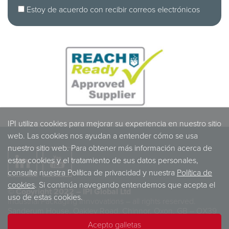
Estoy de acuerdo con recibir correos electrónicos
IPI utiliza cookies para mejorar su experiencia en nuestro sitio
web. Las cookies nos ayudan a entender cómo se usa
nuestro sitio web. Para obtener más información acerca de
estas cookies y el tratamiento de sus datos personales,
consulte nuestra Política de privacidad y nuestra
Política de
cookies
. Si continúa navegando entendemos que acepta el
© Copyright 2022 – IPI Global Ltd
uso de estas cookies.
Industrial Packaging Innvovations – all rights reserved.
Sanderum House, Oakley Road, Chinnor, Oxon, GB – OX39
4TW
Acepto galletas