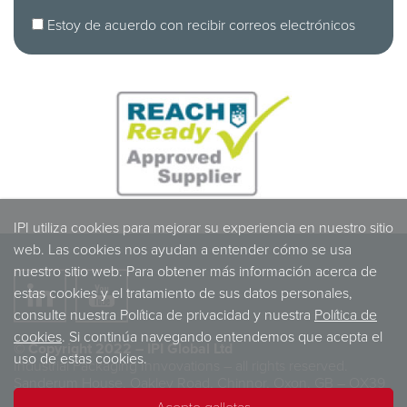
Estoy de acuerdo con recibir correos electrónicos
IPI utiliza cookies para mejorar su experiencia en nuestro sitio
web. Las cookies nos ayudan a entender cómo se usa
nuestro sitio web. Para obtener más información acerca de
estas cookies y el tratamiento de sus datos personales,
consulte nuestra Política de privacidad y nuestra
Política de
cookies
. Si continúa navegando entendemos que acepta el
© Copyright 2022 – IPI Global Ltd
uso de estas cookies.
Industrial Packaging Innvovations – all rights reserved.
Sanderum House, Oakley Road, Chinnor, Oxon, GB – OX39
4TW