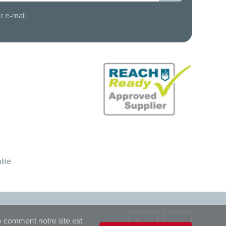
r e-mail
lité
e comment notre site est