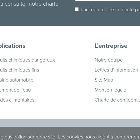
 à consulter notre charte
J'accepte d'être contacté pa
lications
L’entreprise
uits chimiques dangereux
Notre équipe
uits chimiques fins
Lettres d’information
strie automobile
Site Map
tement de l’eau
Mention légale
ides alimentaires
Charte de confidentia
 de navigation sur notre site. Les cookies nous aident à comprendr