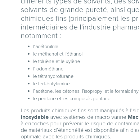
différents types de solvants, des sol
solvants de grande pureté, ainsi que
chimiques fins (principalement les p
intermédiaires de l’industrie pharma
notamment :
l’acétonitrile
le méthanol et l’éthanol
le toluène et le xylène
l’iodométhane
le tétrahydrofurane
le tert-butylamine
l’acétone, les cétones, l’isopropyl et le formaldéh
le pentane et les composés pentane
Les produits chimiques fins sont manipulés à l’a
inoxydable
avec systèmes de macro vanne
Mac
à encoches pour prévenir le risque de contamin
de matériaux d’étanchéité est disponible afin d’a
optimale avec les produits chimiques.