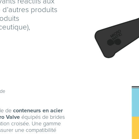
vants réactifs aux
 d’autres produits
roduits
ceutique),
yde
ide de
conteneurs en acier
ro Valve
équipés de brides
ation croisée. Une gamme
ssurer une compatibilité